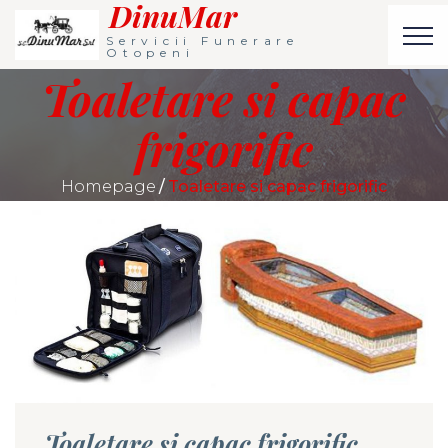
DinuMar
Servicii Funerare
Otopeni
Toaletare si capac
frigorific
Homepage
Toaletare si capac frigorific
Toaletare si capac frigorific